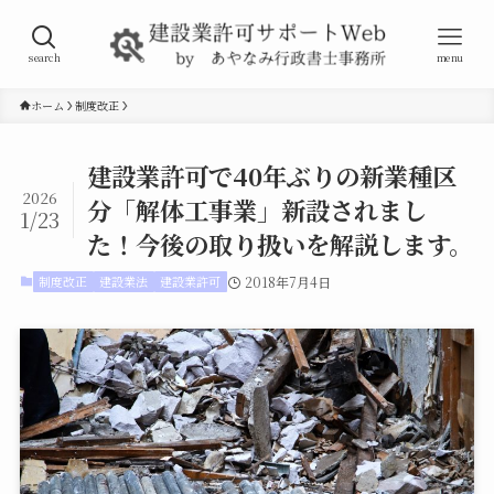
search
menu
ホーム
制度改正
建設業許可で40年ぶりの新業種区
2026
分「解体工事業」新設されまし
1/23
た！今後の取り扱いを解説します。
制度改正
建設業法
建設業許可
2018年7月4日