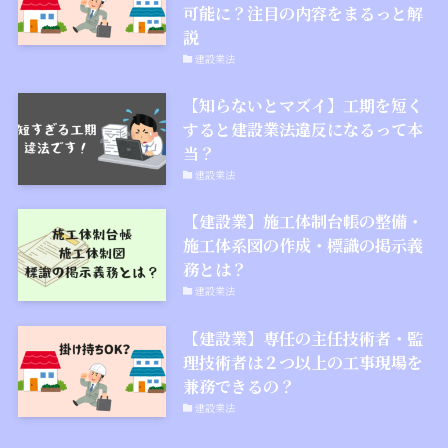
可能に？注目の内容をまるっと解
説
建設業法
【知らないとマズイ】工期を短く
すると建設業法違反になるって本
当？
建設業法
【建設業】施工体制台帳の整備・
施工体系図の作成・標識の掲示義
務とは？
建設業法
【建設業】専任の主任技術者・監
理技術者は２つ以上の工事現場を
兼務できるの？
建設業法