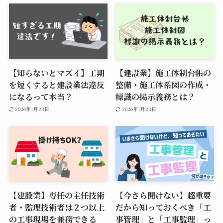
【知らないとマズイ】工期
【建設業】施工体制台帳の
を短くすると建設業法違反
整備・施工体系図の作成・
になるって本当？
標識の掲示義務とは？
2026年1月23日
2026年1月23日
【建設業】専任の主任技術
【今さら聞けない】超重要
者・監理技術者は２つ以上
だから知っておくべき「工
の工事現場を兼務できる
事管理」と「工事監理」っ