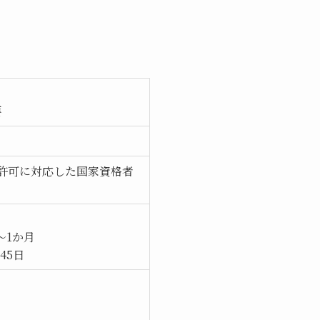
要
許可に対応した国家資格者
～1か月
45日