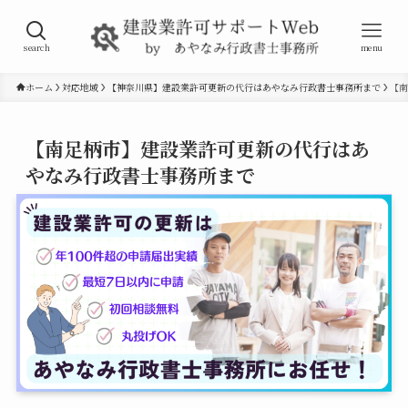
search
menu
ホーム
対応地域
【神奈川県】建設業許可更新の代行はあやなみ行政書士事務所まで
【南
【南足柄市】建設業許可更新の代行はあ
やなみ行政書士事務所まで